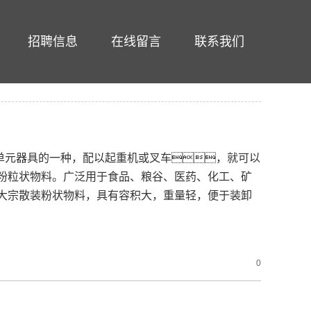
招聘信息
在线留言
联系我们
单元器具的一种，配以起重机或叉车，就可以
粉粒状物料。广泛用于食品、粮谷、医药、化工、矿
大宗散装粉状物料，具有容积大，重量轻，便于装卸
0