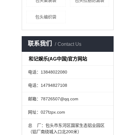
包头集装袋
包头拉筋防漏袋
包头编织袋
联系我们
Contact Us
和记娱乐(AG中国)官方网站
电话：13848022080
电话：14794827108
邮箱：78726507@qq.com
网址：027fzpx.com
总 厂：包头市东河区国家生态铝业园区
（铝厂南绕城入口北200米）