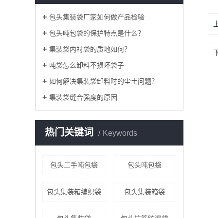
包头集装袋厂家如何做产品检验
包头吨包袋的保护特点是什么？
集装袋内衬袋的质地如何？
吨袋怎么卸料不损坏袋子
如何解决集装袋卸料时的尘土问题？
集装袋缝合强度的原因
热门关键词
Keywords
包头二手吨包袋
包头吨包袋
包头集装箱编织袋
包头集装箱袋