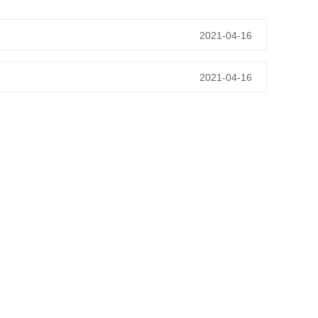
2021-04-16
2021-04-16