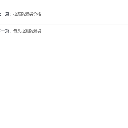
上一篇：
拉筋防漏袋价格
下一篇：
包头拉筋防漏袋