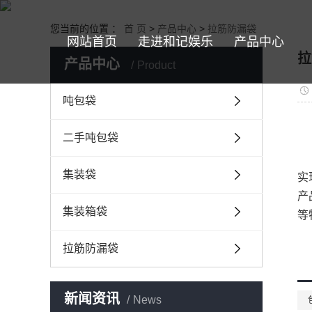
您当前的位置 ：
首 页
>
产品中心
>
拉筋防漏袋
网站首页
走进和记娱乐
产品中心
拉
产品中心
Product
吨包袋
二手吨包袋
集装袋
实
产
集装箱袋
等
拉筋防漏袋
新闻资讯
News