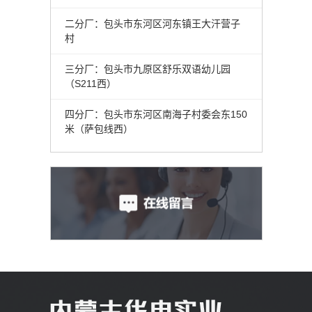
二分厂：包头市东河区河东镇王大汗营子
村
三分厂：包头市九原区舒乐双语幼儿园
（S211西）
四分厂：包头市东河区南海子村委会东150
米（萨包线西）