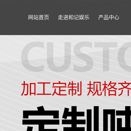
网站首页
走进和记娱乐
产品中心