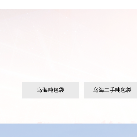
乌海吨包袋
乌海二手吨包袋