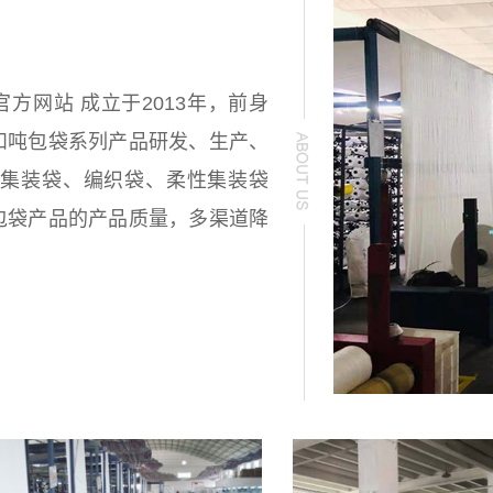
方网站 成立于2013年，前身
和吨包袋系列产品研发、生产、
集装袋、编织袋、柔性集装袋
包袋产品的产品质量，多渠道降