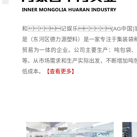
和记娱乐(AG中国)官
是（东河区德力源塑料）是一家专注于集装袋
贸易为一体的企业。公司主要生产：吨包袋、
等。从市场需求和生产实际出发，不断增加吨
低成本。
【查看更多】