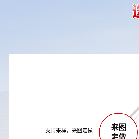
来图
支持来样，来图定做
定做