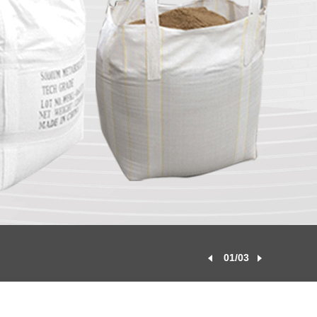
02
/03