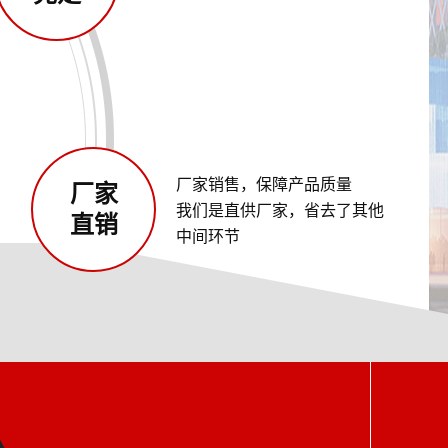
厂家销售，保障产品质量
厂家
我们是直供厂家，省去了其他
直销
中间环节