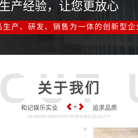
产经验，让您更放心
品生产、研发、销售为一体的创新型企
关于我们
和记娱乐实业
追求品质
HUARAN INDUSTRY PURSUES QUALITY