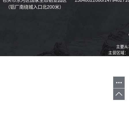
包头市东河区国家生态铝业园区
13848022080/147948271
（铝厂南绕城入口北200米）
主要从
主营区域